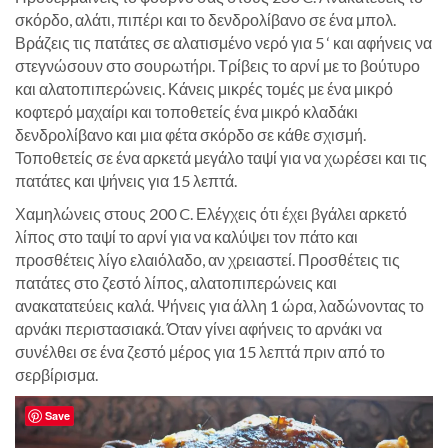
σκόρδο, αλάτι, πιπέρι και το δενδρολίβανο σε ένα μπολ.
Βράζεις τις πατάτες σε αλατισμένο νερό για 5 ‘ και αφήνεις να
στεγνώσουν στο σουρωτήρι. Τρίβεις το αρνί με το βούτυρο
και αλατοπιπερώνεις. Κάνεις μικρές τομές με ένα μικρό
κοφτερό μαχαίρι και τοποθετείς ένα μικρό κλαδάκι
δενδρολίβανο και μια φέτα σκόρδο σε κάθε σχισμή.
Τοποθετείς σε ένα αρκετά μεγάλο ταψί για να χωρέσει και τις
πατάτες και ψήνεις για 15 λεπτά.
Χαμηλώνεις στους 200 C. Ελέγχεις ότι έχει βγάλει αρκετό
λίπος στο ταψί το αρνί για να καλύψει τον πάτο και
προσθέτεις λίγο ελαιόλαδο, αν χρειαστεί. Προσθέτεις τις
πατάτες στο ζεστό λίπος, αλατοπιπερώνεις και
ανακατατεύεις καλά. Ψήνεις για άλλη 1 ώρα, λαδώνοντας το
αρνάκι περιστασιακά. Όταν γίνει αφήνεις το αρνάκι να
συνέλθει σε ένα ζεστό μέρος για 15 λεπτά πριν από το
σερβίρισμα.
Save