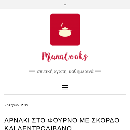
Skip
Επιλέξτε
Toggle
to
μια
header
content
γλώσσα
σπιτική αγάπη, καθημερινά
Toggle
Navigation
27 Απριλίου 2019
ΑΡΝΆΚΙ ΣΤΟ ΦΟΎΡΝΟ ΜΕ ΣΚΌΡΔΟ
ΚΑΙ ΔΕΝΤΡΟΛΊΒΑΝΟ