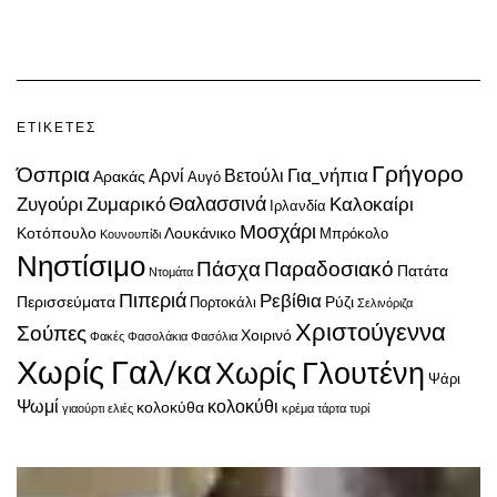
ΕΤΙΚΈΤΕΣ
Γρήγορο
Όσπρια
Για_νήπια
Αρνί
Βετούλι
Αρακάς
Αυγό
Ζυγούρι
Ζυμαρικό
Θαλασσινά
Καλοκαίρι
Ιρλανδία
Μοσχάρι
Κοτόπουλο
Λουκάνικο
Μπρόκολο
Κουνουπίδι
Νηστίσιμο
Πάσχα
Παραδοσιακό
Πατάτα
Ντομάτα
Πιπεριά
Ρεβίθια
Περισσεύματα
Ρύζι
Πορτοκάλι
Σελινόριζα
Χριστούγεννα
Σούπες
Χοιρινό
Φακές
Φασολάκια
Φασόλια
Χωρίς Γαλ/κα
Χωρίς Γλουτένη
Ψάρι
Ψωμί
κολοκύθι
κολοκύθα
γιαούρτι
ελιές
κρέμα
τάρτα
τυρί