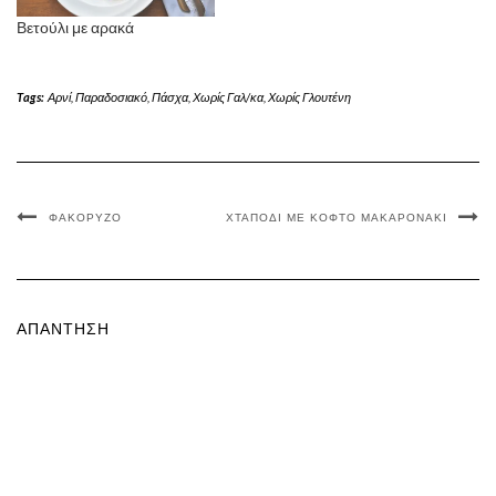
Βετούλι με αρακά
Tags:
Αρνί
,
Παραδοσιακό
,
Πάσχα
,
Χωρίς Γαλ/κα
,
Χωρίς Γλουτένη
ΦΑΚΌΡΥΖΟ
ΧΤΑΠΌΔΙ ΜΕ ΚΟΦΤΌ ΜΑΚΑΡΟΝΆΚΙ
ΑΠΆΝΤΗΣΗ