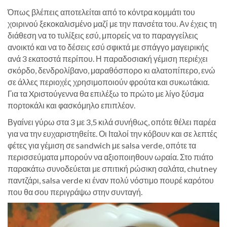
Όπως βλέπεις αποτελείται από το κόντρα κομμάτι του
χοιρινού ξεκοκαλισμένο μαζί με την πανσέτα του. Αν έχεις τη
διάθεση να το τυλίξεις εσύ, μπορείς να το παραγγείλεις
ανοικτό και να το δέσεις εσύ σφικτά με σπάγγο μαγειρικής
ανά 3 εκατοστά περίπου. Η παραδοσιακή γέμιση περιέχει
σκόρδο, δενδρολίβανο, μαραθόσπορο κι αλατοπίπερο, ενώ
σε άλλες περιοχές χρησιμοποιούν φρούτα και συκωτάκια.
Για τα Xριστούγεννα θα επιλέξω το πρώτο με λίγο ξύσμα
πορτοκάλι και φασκόμηλο επιπλέον.
Βγαίνει γύρω στα 3 με 3,5 κιλά συνήθως, οπότε θέλει παρέα
για να την ευχαριστηθείτε. Οι Ιταλοί την κόβουν και σε λεπτές
φέτες για γέμιση σε sandwich με salsa verde, οπότε τα
περισσεύματα μπορούν να αξιοποιηθουν ωραία. Στο πιάτο
παρακάτω συνοδεύεται με σπιτική ρώσικη σαλάτα, chutney
παντζάρι, salsa verde κι έναν πολύ νόστιμο πουρέ καρότου
που θα σου περιγράψω στην συνταγή.