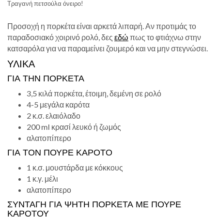
Τραγανή πετσούλα όνειρο!
Προσοχή η πορκέτα είναι αρκετά λιπαρή. Αν προτιμάς το
παραδοσιακό χοιρινό ρολό, δες
εδώ
πως το φτιάχνω στην
κατσαρόλα για να παραμείνει ζουμερό και να μην στεγνώσει.
ΥΛΙΚΆ
ΓΙΑ ΤΗΝ ΠΟΡΚΈΤΑ
3,5 κιλά πορκέτα, έτοιμη, δεμένη σε ρολό
4-5 μεγάλα καρότα
2 κ.σ. ελαιόλαδο
200 ml κρασί λευκό ή ζωμός
αλατοπίπερο
ΓΙΑ ΤΟΝ ΠΟΥΡΈ ΚΑΡΌΤΟ
1 κ.σ. μουστάρδα με κόκκους
1 κ.γ. μέλι
αλατοπίπερο
ΣΥΝΤΑΓΉ ΓΙΑ ΨΗΤΉ ΠΟΡΚΈΤΑ ΜΕ ΠΟΥΡΈ
ΚΑΡΌΤΟΥ