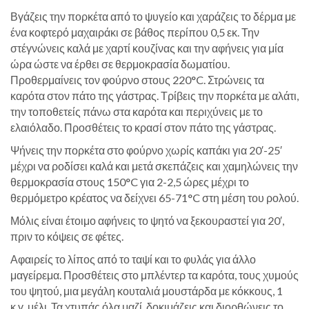
Βγάζεις την πορκέτα από το ψυγείο και χαράζεις το δέρμα με
ένα κοφτερό μαχαιράκι σε βάθος περίπου 0,5 εκ. Την
στέγνώνεις καλά με χαρτί κουζίνας και την αφήνεις για μία
ώρα ώστε να έρθει σε θερμοκρασία δωματίου.
Προθερμαίνεις τον φούρνο στους 220°C. Στρώνεις τα
καρότα στον πάτο της γάστρας. Τρίβεις την πορκέτα με αλάτι,
την τοποθετείς πάνω στα καρότα και περιχύνεις με το
ελαιόλαδο. Προσθέτεις το κρασί στον πάτο της γάστρας.
Ψήνεις την πορκέτα στο φούρνο χωρίς καπάκι για 20′-25′
μέχρι να ροδίσει καλά και μετά σκεπάζεις και χαμηλώνεις την
θερμοκρασία στους 150°C για 2-2,5 ώρες μέχρι το
θερμόμετρο κρέατος να δείχνει 65-71°C στη μέση του ρολού.
Μόλις είναι έτοιμο αφήνεις το ψητό να ξεκουραστεί για 20′,
πριν το κόψεις σε φέτες.
Αφαιρείς το λίπος από το ταψί και το φυλάς για άλλο
μαγείρεμα. Προσθέτεις στο μπλέντερ τα καρότα, τους χυμούς
του ψητού, μια μεγάλη κουταλιά μουστάρδα με κόκκους, 1
κ.γ. μέλι. Τα χτυπάς όλα μαζί, δοκιμάζεις και διορθώνεις το