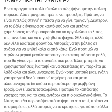
ΤΑ ΜΥΣΤΙΚΆ ΤΗΣ ΣΥΝΤΑΓΉΣ
Είναι πραγματικά πολύ εύκολο το πώς ψήνουμε την ιταλική
πορκέτα. Δύο πράγματα πρέπει να προσέξεις. Πρώτον, να
είναι εντελώς στεγνή η πέτσα για να γίνει τραγανή. Δεύτερον,
να το βάλεις έγκαιρα σε καυτό φούρνο και μετά να
χαμηλώσεις την θερμοκρασία για να αργολιώσει το λίπος
της πανσέτας και να σιγοψηθεί το ψαχνό. Θέλει ώρες αλλά
δεν θέλει ιδιαίτερη φροντίδα. Μπορείς να την βάλεις σε
σχάρα για να ψηθεί καλά κι από κάτω. Εγώ προτιμώ να
στρώσω μερικά μεγάλα καρότα για να ακουμπήσει το ρολό,
που θα γίνουν μετά το συνοδευτικό μου. Τέλος μπορείς να
χρησιμοποιήσεις ένα ταψί και να σκεπάσεις την πορκέτα με
λαδόκολα και αλουμινόχαρτο. Εγώ χρησιμοποιώ μια μεγάλη
γάστρα γιατί δεν “πιάνουν” τα χέρια μου και με το
αλουμινόχαρτο (κι ακόμα περισσότερο την μεμβράνη
τροφίμων) είμαστε τσακωμένοι. Προτιμώ το καπάκι της
γάστρας που και το κουμαντάρω και πιο οικολογικό είναι. Το
λίπος που θα περισσέψει από το ψήσιμο στο ταψί, πρέπει να
το αφαιρέσεις αλλά μπορείς να το κρατήσεις για κάποιο άλλο