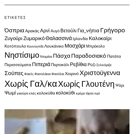
ΕΤΙΚΈΤΕΣ
Γρήγορο
Όσπρια
Για_νήπια
Αρνί
Βετούλι
Αρακάς
Αυγό
Ζυγούρι
Ζυμαρικό
Θαλασσινά
Καλοκαίρι
Ιρλανδία
Μοσχάρι
Κοτόπουλο
Λουκάνικο
Μπρόκολο
Κουνουπίδι
Νηστίσιμο
Πάσχα
Παραδοσιακό
Πατάτα
Ντομάτα
Πιπεριά
Ρεβίθια
Περισσεύματα
Ρύζι
Πορτοκάλι
Σελινόριζα
Χριστούγεννα
Σούπες
Χοιρινό
Φακές
Φασολάκια
Φασόλια
Χωρίς Γαλ/κα
Χωρίς Γλουτένη
Ψάρι
Ψωμί
κολοκύθι
κολοκύθα
γιαούρτι
ελιές
κρέμα
τάρτα
τυρί