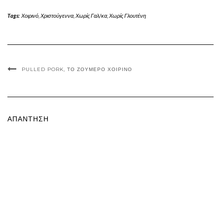
Tags:
Χοιρινό
,
Χριστούγεννα
,
Χωρίς Γαλ/κα
,
Χωρίς Γλουτένη
PULLED PORK, ΤΟ ΖΟΥΜΕΡΌ ΧΟΙΡΙΝΌ
ΑΠΆΝΤΗΣΗ