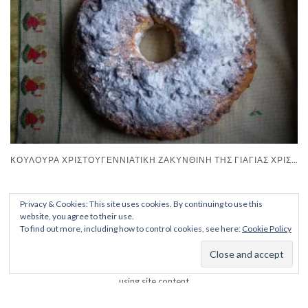
ΚΟΥΛΟΎΡΑ ΧΡΙΣΤΟΥΓΕΝΝΙΆΤΙΚΗ ΖΑΚΥΝΘΙΝΉ ΤΗΣ ΓΙΑΓΙΆΣ ΧΡΙΣΤΊΝΑΣ
Privacy & Cookies: This site uses cookies. By continuing to use this
website, you agree to their use.
To find out more, including how to control cookies, see here:
Cookie Policy
Copyright © 2019-20 ManaCooks Please obtain permission before
using site content
Kale
by LyraThemes.com.