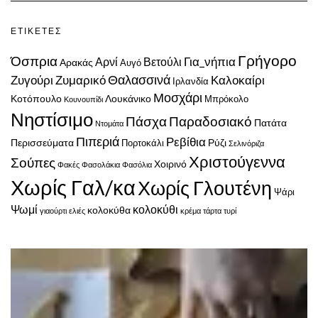
ΕΤΙΚΈΤΕΣ
Γρήγορο
Όσπρια
Για_νήπια
Αρνί
Βετούλι
Αρακάς
Αυγό
Ζυγούρι
Ζυμαρικό
Θαλασσινά
Καλοκαίρι
Ιρλανδία
Μοσχάρι
Κοτόπουλο
Λουκάνικο
Μπρόκολο
Κουνουπίδι
Νηστίσιμο
Πάσχα
Παραδοσιακό
Πατάτα
Ντομάτα
Πιπεριά
Ρεβίθια
Περισσεύματα
Ρύζι
Πορτοκάλι
Σελινόριζα
Χριστούγεννα
Σούπες
Χοιρινό
Φακές
Φασολάκια
Φασόλια
Χωρίς Γαλ/κα
Χωρίς Γλουτένη
Ψάρι
Ψωμί
κολοκύθι
κολοκύθα
γιαούρτι
ελιές
κρέμα
τάρτα
τυρί