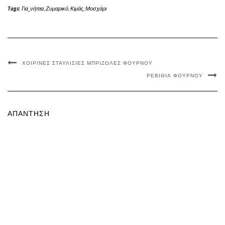
Tags:
Για_νήπια
,
Ζυμαρικό
,
Κιμάς
,
Μοσχάρι
ΧΟΙΡΙΝΈΣ ΣΤΑΥΛΊΣΙΕΣ ΜΠΡΙΖΌΛΕΣ ΦΟΎΡΝΟΥ
ΡΕΒΊΘΙΑ ΦΟΎΡΝΟΥ
ΑΠΆΝΤΗΣΗ