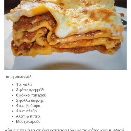
Για τη μπεσαμέλ
1 λ. γάλα
3 φέτες κρεμμύδι
8 κόκκοι πιπεριού
2 φύλλα δάφνης
4 κ.σ. βούτυρο
4 κ.σ. αλεύρι
Αλάτι & πιπέρι
Μοσχοκάρυδο
Ρίχνεις το γάλα σε ένα κατσαρολάκι με τις φέτες κρεμμυδιού,