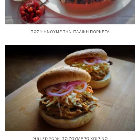
ΠΏΣ ΨΉΝΟΥΜΕ ΤΗΝ ΙΤΑΛΙΚΉ ΠΟΡΚΈΤΑ
PULLED PORK, ΤΟ ΖΟΥΜΕΡΌ ΧΟΙΡΙΝΌ