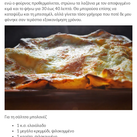
ενώ ο φούρνος προθερμαίνεται, στρώνω τα λαζάνια με τον αποψυγμένο
κιμά και το ψήνω για 30 έως 40 λεπτά. Θα μπορούσα επίσης να
καταψύξω και τη μπεσαμέλ, αλλά γίνεται τόσο γρήγορα που ποτέ δε μου
φάνηκε σαν τεράστια εξοικονόμηση χρόνου.
Για τη σάλτσα μπολονέζ
1 κ.σ. ελαιόλαδο
1 μεγάλο κρεμμύδι, ψιλοκομμένο
1 καρότο, ψιλοκομμένο