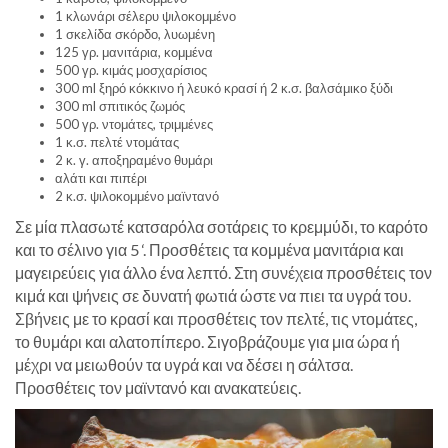
1 κλωνάρι σέλερυ ψιλοκομμένο
1 σκελίδα σκόρδο, λυωμένη
125 γρ. μανιτάρια, κομμένα
500 γρ. κιμάς μοσχαρίσιος
300 ml ξηρό κόκκινο ή λευκό κρασί ή 2 κ.σ. βαλσάμικο ξύδι
300 ml σπιτικός ζωμός
500 γρ. ντομάτες, τριμμένες
1 κ.σ. πελτέ ντομάτας
2 κ. γ. αποξηραμένο θυμάρι
αλάτι και πιπέρι
2 κ.σ. ψιλοκομμένο μαϊντανό
Σε μία πλασωτέ κατσαρόλα σοτάρεις το κρεμμύδι, το καρότο
και το σέλινο για 5 ‘. Προσθέτεις τα κομμένα μανιτάρια και
μαγειρεύεις για άλλο ένα λεπτό. Στη συνέχεια προσθέτεις τον
κιμά και ψήνεις σε δυνατή φωτιά ώστε να πιει τα υγρά του.
Σβήνεις με το κρασί και προσθέτεις τον πελτέ, τις ντομάτες,
το θυμάρι και αλατοπίπερο. Σιγοβράζουμε για μια ώρα ή
μέχρι να μειωθούν τα υγρά και να δέσει η σάλτσα.
Προσθέτεις τον μαϊντανό και ανακατεύεις.