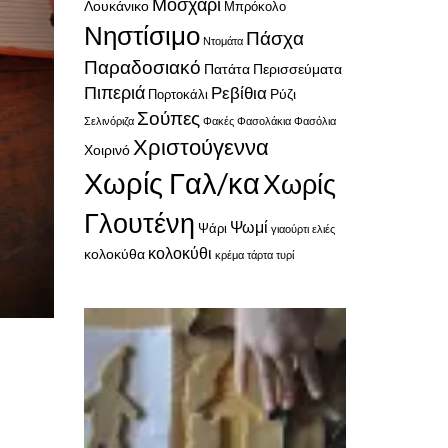
Μοσχάρι
Λουκάνικο
Μπρόκολο
Νηστίσιμο
Πάσχα
Ντομάτα
Παραδοσιακό
Πατάτα
Περισσεύματα
Πιπεριά
Ρεβίθια
Ρύζι
Πορτοκάλι
Σούπες
Σελινόριζα
Φακές
Φασολάκια
Φασόλια
Χριστούγεννα
Χοιρινό
Χωρίς Γαλ/κα
Χωρίς
Γλουτένη
Ψωμί
Ψάρι
γιαούρτι
ελιές
κολοκύθι
κολοκύθα
κρέμα
τάρτα
τυρί