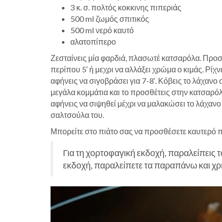
3 κ. σ. πολτός κοκκινης πιπεριάς
500 ml ζωμός σπιτικός
500 ml νερό καυτό
αλατοπίπερο
Ζεσταίνεις μία φαρδιά, πλασωτέ κατσαρόλα. Προσθέ
περίπου 5′ ή μεχρι να αλλάξει χρώμα ο κιμάς. Ρίχν
αφήνεις να σιγοβράσει για 7-8′. Κόβεις το λάχανο 
μεγάλα κομμάτια και το προσθέτεις στην κατσαρόλα
αφήνεις να σιψηθεί μέχρι να μαλακώσει το λάχανο κ
σαλτσούλα του.
Μπορείτε στο πιάτο σας να προσθέσετε καυτερό πι
Για τη χορτοφαγική εκδοχή, παραλείπεις τ
εκδοχή, παραλείπετε τα παραπάνω και χρη