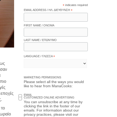
*
indicates required
EMAIL ADDRESS / ΗΛ. ΔΙΕΎΘΥΝΣΗ
*
FIRST NAME / ΌΝΟΜΑ
LAST NAME / ΕΠΏΝΥΜΟ
LANGUAGE / ΓΛΏΣΣΑ
*
μως
 σαν
α
MARKETING PERMISSIONS
 πιο
Please select all the ways you would
like to hear from ManaCooks:
γές
ε εποχές
EMAIL
CUSTOMIZED ONLINE ADVERTISING
.
You can unsubscribe at any time by
clicking the link in the footer of our
 το
emails. For information about our
 ωραίο
privacy practices, please visit our