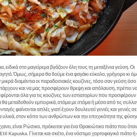
α, ειδικά στο μαγείρεμα βγάζουν όλη τους τη μεταξένια γεύση. Οι
αγητό. Όμως, σήμερα θα δούμε ένα φαγάκι εύκολο, γρήγορο κι ό
 μικρά διαμάντια οι παραδοσιακές κουζίνες, τόσο σαν γεύση όσο
υπάρχουν και να μας προσφέρουν θρεψη και απόλαυση, πρέπει ν
σφέρονται όλα για τις κουζίνες των εστιατορίων που προσφέρουν
ια θα μεταδοθούν εμπειρικά, στόμα με στόμα ή μέσα από τις συλλο
αγές φαίνονται απλές γιατί έχουν δουλευτεί γενιές και γενιές σ
α υλικά, στον κόπο των ανθρώπων και την εποχικότητα της φύσης
νο, είναι Ρώσικο, πρόκειται για ένα Θρακιώτικο πιάτο που όταν
tli Kapuska. Γίνεται και σκέτο, ένα νόστιμο χορτοφαγικό πιάτο ή