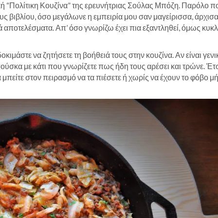
ική “Πολίτικη Κουζίνα” της ερευνήτριας Σούλας Μπόζη. Παρόλο π
ους βιβλίου, όσο μεγάλωνε η εμπειρία μου σαν μαγείρισσα, άρχισα
ρά αποτελέσματα. Απ’ όσο γνωρίζω έχει πια εξαντληθεί, όμως κυκ
δοκιμάστε να ζητήσετε τη βοήθειά τους στην κουζίνα. Αν είναι γενι
πούσκα με κάτι που γνωρίζετε πως ήδη τους αρέσει και τρώνε. Έτ
 μπείτε στον πειρασμό να τα πιέσετε ή χωρίς να έχουν το φόβο 