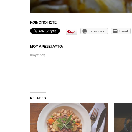
ΚΟΙΝΟΠΟΙΉΣΤΕ:
Εκτύπωση
Email
ΜΟΥ ΑΡΈΣΕΙ ΑΥΤΌ:
Φόρτωση...
RELATED