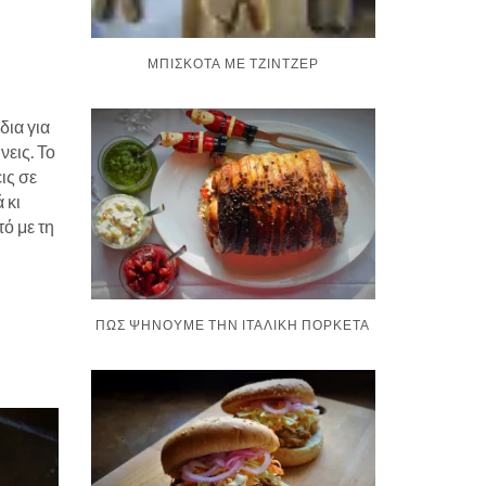
ΜΠΙΣΚΌΤΑ ΜΕ ΤΖΊΝΤΖΕΡ
δια για
νεις. Το
ις σε
 κι
τό με τη
ΠΏΣ ΨΉΝΟΥΜΕ ΤΗΝ ΙΤΑΛΙΚΉ ΠΟΡΚΈΤΑ