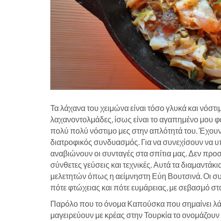
Τα λάχανα του χειμώνα είναι τόσο γλυκά και νόστιμ
λαχανοντολμάδες, ίσως είναι το αγαπημένο μου φ
πολύ πολύ νόστιμο μες στην απλότητά του. Έχουν
διατροφικός συνδυασμός. Για να συνεχίσουν να 
αναβιώνουν οι συνταγές στα σπίτια μας. Δεν προ
σύνθετες γεύσεις και τεχνικές. Αυτά τα διαμαντάκ
μελετητών όπως η αείμνηστη Εύη Βουτσινά. Οι συντ
πότε φτώχειας και πότε ευμάρειας, με σεβασμό στ
Παρόλο που το όνομα Καπούσκα που σημαίνει λάχα
μαγειρεύουν με κρέας στην Τουρκία το ονομάζουν E