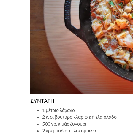
ΣΥΝΤΑΓΉ
1 μέτριο λάχανο
2 κ. σ. βούτυρο κλαριφιέ ή ελαιόλαδο
500 γρ. κιμάς ζυγούρι
2 κρεμμύδια, ψιλοκομμένα