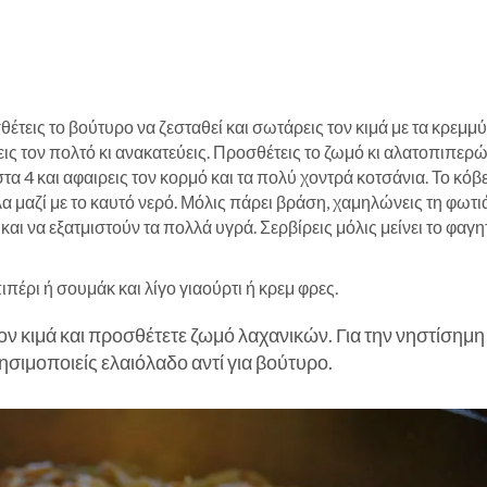
τεις το βούτυρο να ζεσταθεί και σωτάρεις τον κιμά με τα κρεμμύ
εις τον πολτό κι ανακατεύεις. Προσθέτεις το ζωμό κι αλατοπιπερώ
στα 4 και αφαιρεις τον κορμό και τα πολύ χοντρά κοτσάνια. Το κόβε
 μαζί με το καυτό νερό. Μόλις πάρει βράση, χαμηλώνεις τη φωτιά
αι να εξατμιστούν τα πολλά υγρά. Σερβίρεις μόλις μείνει το φαγη
πέρι ή σουμάκ και λίγο γιαούρτι ή κρεμ φρες.
ον κιμά και προσθέτετε ζωμό λαχανικών. Για την νηστίσημη
σιμοποιείς ελαιόλαδο αντί για βούτυρο.