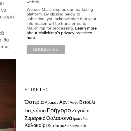
website.
ου
We use Mailchimp as our marketing
 να
platform. By clicking below to
λοφορεί
subscribe, you acknowledge that your
information will be transferred to
Mailchimp for processing.
Learn more
κά
about Mailchimp's privacy practices
here.
σι θα
μήπως
ΕΤΙΚΈΤΕΣ
Όσπρια
Αρνί
Βετούλι
Αρακάς
Αυγό
Γρήγορο
Για_νήπια
Ζυγούρι
Ζυμαρικό
Θαλασσινά
Ιρλανδία
Καλοκαίρι
Κοτόπουλο
Κουνουπίδι