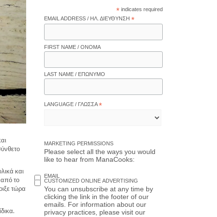
*
indicates required
EMAIL ADDRESS / ΗΛ. ΔΙΕΎΘΥΝΣΗ
*
FIRST NAME / ΌΝΟΜΑ
LAST NAME / ΕΠΏΝΥΜΟ
LANGUAGE / ΓΛΏΣΣΑ
*
και
MARKETING PERMISSIONS
σύνθετο
Please select all the ways you would
like to hear from ManaCooks:
υλικά και
EMAIL
 από το
CUSTOMIZED ONLINE ADVERTISING
οιξε τώρα
You can unsubscribe at any time by
clicking the link in the footer of our
emails. For information about our
δικα.
privacy practices, please visit our