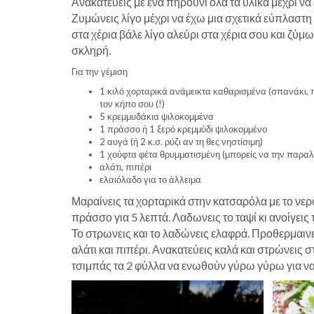
Ανακατεύεις με ένα πηρούνι όλα τα υλικά μέχρι να
Ζυμώνεις λίγο μέχρι να έχω μια σχετικά εύπλαστη
στα χέρια βάλε λίγο αλεύρι στα χέρια σου και ζύμωσ
σκληρή.
Για την γέμιση
1 κιλό χορταρικά ανάμεικτα καθαρισμένα (σπανάκι, 
τον κήπο σου (!)
5 κρεμμυδάκια ψιλοκομμένα
1 πράσσο ή 1 ξερό κρεμμύδι ψιλοκομμένο
2 αυγά (ή 2 κ.σ. ρύζι αν τη θες νηστίσιμη)
1 χούφτα φέτα θρυμματισμένη (μπορείς να την παραλεί
αλάτι, πιπέρι
ελαιόλαδο για το άλλειμα
Μαραίνεις τα χορταρικά στην κατσαρόλα με το νερό
πράσσο για 5 λεπτά. Λαδωνεις το ταψί κι ανοίγεις
Το στρωνεις και το λαδώνεις ελαφρά. Προθερμαινει
αλάτι και πιπέρι. Ανακατεύεις καλά και στρώνεις σ
τσιμπάς τα 2 φύλλα να ενωθούν γύρω γύρω για να κ