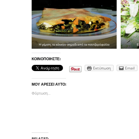
H γέμιση, το κόκκινο σημαδι από τα παντζαρόφυλλα
Ε
ΚΟΙΝΟΠΟΙΉΣΤΕ:
Εκτύπωση
Email
ΜΟΥ ΑΡΈΣΕΙ ΑΥΤΌ:
Φόρτωση...
RELATED