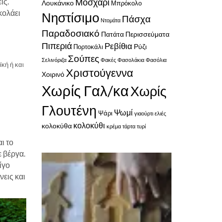
ις.
Μοσχάρι
Λουκάνικο
Μπρόκολο
κολάει
Νηστίσιμο
Πάσχα
Ντομάτα
Παραδοσιακό
Πατάτα
Περισσεύματα
Πιπεριά
Ρεβίθια
Ρύζι
Πορτοκάλι
Σούπες
Σελινόριζα
Φακές
Φασολάκια
Φασόλια
κή ή και
Χριστούγεννα
Χοιρινό
Χωρίς Γαλ/κα
Χωρίς
Γλουτένη
Ψωμί
Ψάρι
γιαούρτι
ελιές
κολοκύθι
κολοκύθα
κρέμα
τάρτα
τυρί
ι το
ε βέργα.
ίγο
νεις και