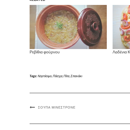
Ρεβίθια φούρνου
Λαδένια 
Tags:
Νηστίσιμο
,
Πάσχα
,
Πίτα
,
Σπανάκι
ΣΟΎΠΑ ΜΙΝΕΣΤΡΌΝΕ