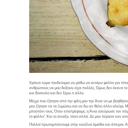
Χρόνια τώρα παιδεύομαι να μάθω να ανοίγω φύλλο για πίτα. Γ
ανθρώπους να μου δείξουν είχα πολλές. Όμως δεν έκανα το
και δύσκολο και δεν ξέρω τι άλλο.
Μέχρι που ζήτησα από την φίλη μου την Άνια να με βοηθήσει.
μου ζήτησε να τα ζυμώσω και να δω αν θέλει άλλο αλεύρι. 
μποστάνι τους. Όταν επιστρέψαμε, η Άνια αλεύρωσε τον πάγκ
το φύλλο”. Και το άνοιξα, τόσο απλά. Δε μου πέρασε καν 
Πολλοί πρωτομπαίνουμε στην κουζίνα άμαθοι και άπειροι. Ά