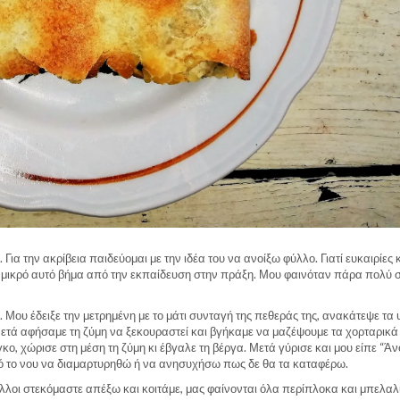
ια την ακρίβεια παιδεύομαι με την ιδέα του να ανοίξω φύλλο. Γιατί ευκαιρίες 
 μικρό αυτό βήμα από την εκπαίδευση στην πράξη. Μου φαινόταν πάρα πολύ 
 Μου έδειξε την μετρημένη με το μάτι συνταγή της πεθεράς της, ανακάτεψε τα 
Μετά αφήσαμε τη ζύμη να ξεκουραστεί και βγήκαμε να μαζέψουμε τα χορταρικά
ο, χώρισε στη μέση τη ζύμη κι έβγαλε τη βέργα. Μετά γύρισε και μου είπε “Άν
από το νου να διαμαρτυρηθώ ή να ανησυχήσω πως δε θα τα καταφέρω.
λλοι στεκόμαστε απέξω και κοιτάμε, μας φαίνονται όλα περίπλοκα και μπελαλί