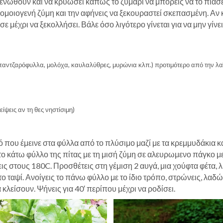
 ενωθούν και να κρυώσει κάπως το ζυμάρι να μπορείς να το πιάσε
 ομοιογενή ζύμη και την αφήνεις να ξεκουραστεί σκεπασμένη. Αν 
ε μέχρι να ξεκολλήσει. Βάλε όσο λιγότερο γίνεται για να μην γίνει
παντζαρόφυλλα, μολόχα, καυλαλύθρες, μυρώνια κλπ.) προτιμότερο από την λαϊ
ψεις αν τη θες νηστίσιμη)
 που έμεινε στα φύλλα από το πλύσιμο μαζί με τα κρεμμυδάκια κα
 το κάτω φύλλο της πίτας με τη μισή ζύμη σε αλευρωμενο πάγκο μ
ς στους 180C. Προσθέτεις στη γέμιση 2 αυγά, μια χούφτα φέτα, λ
το ταψί. Ανοίγεις το πάνω φύλλο με το ίδιο τρόπο, στρώνεις, λαδώ
λείσουν. Ψήνεις για 40′ περίπου μέχρι να ροδίσει.