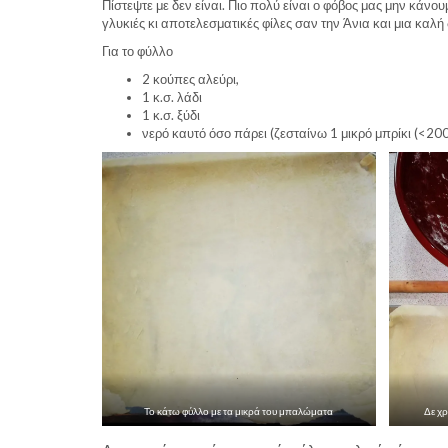
Πίστεψτε με δεν είναι. Πιο πολύ είναι ο φόβος μας μην κάνο
γλυκιές κι αποτελεσματικές φίλες σαν την Άνια και μια καλ
Για το φύλλο
2 κούπες αλεύρι,
1 κ.σ. λάδι
1 κ.σ. ξύδι
νερό καυτό όσο πάρει (ζεσταίνω 1 μικρό μπρίκι (<200
Το κάτω φύλλο με τα μικρά του μπαλώματα
Δε χρ