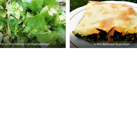
δώ το σπανάκι πριν το συγκομίσουμε
κι εδώ βρήκαμε τη μολόχα